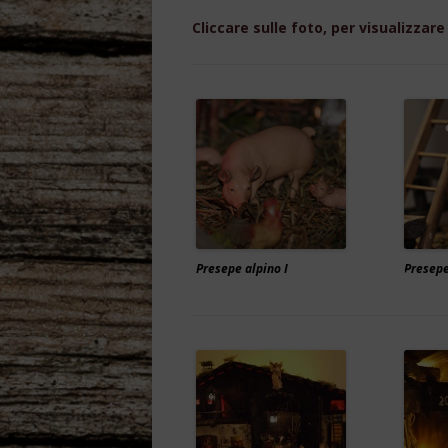
Cliccare sulle foto, per visualizzare
PRESEPE BAV
PRESEPE BAV
BAYERISCHE
PRESEPE CO
PRESEPE OR
PRESEPE ORI
Presepe alpino I
Presepe
PRESEPE ORI