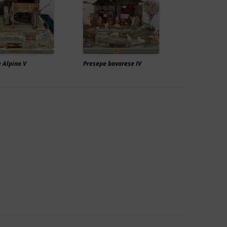
 Alpino V
Presepe bavarese IV