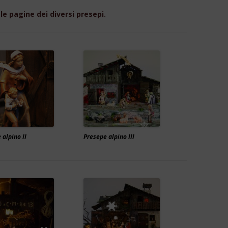
 le pagine dei diversi presepi.
ARESE II
ARESE III
 KRIPPE IV
N RADICE
IENTALE I
ENTALE II
 alpino II
Presepe alpino III
ENTALE III