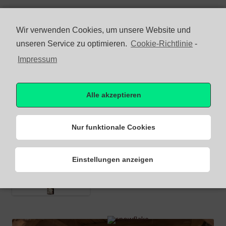
Krippen Lenz
Wir verwenden Cookies, um unsere Website und
Weihnachtskrippen aus Bayern
unseren Service zu optimieren.
Cookie-Richtlinie
-
Impressum
Zum
Menü
Inhalt
springen
Alle akzeptieren
Bergkrippe V
Nur funktionale Cookies
Einstellungen anzeigen